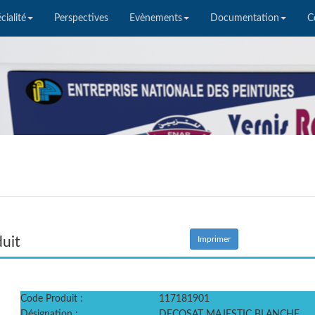
cialité
Perspectives
Evènements
Documentation
C
duit
Imprimer
Code Produit :
117181901
Désignation :
DECOSAT MAJESTIC BLANCHE