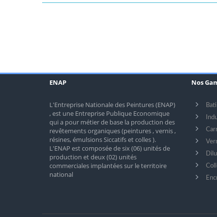
ENAP
Nos Ga
L'Entreprise Nationale des Peintures (ENAP)
Bat
, est une Entreprise Publique Economique
Indu
qui a pour métier de base la production des
revêtements organiques (peintures , vernis ,
Car
résines, émulsions Siccatifs et colles ).
Ver
L'ENAP est composée de six (06) unités de
Dilu
production et deux (02) unités
commerciales implantées sur le territoire
Coll
national
Enc