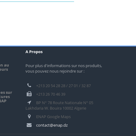
A Propos
on au
Pour plus d'informations sur nos produits,
teurs
vous pouvez nous rejoindre sur :
+213 20 54 28 28 / 27 01 / 32 87
es sur
+213 26 70 46 39
tures
ENAP
BP N° 78 Route Nationale N° 05
Lakhdaria W. Bouira 10002 Algerie
ENAP Google Maps
contact@enap.dz