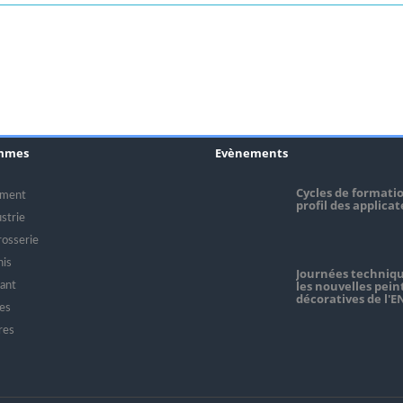
mmes
Evènements
Cycles de formati
iment
profil des applica
strie
rosserie
nis
Journées techniqu
les nouvelles pein
ant
décoratives de l'
es
res