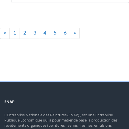
«
1
2
3
4
5
6
»
ENAP
L'Entreprise Nationale des Peintures (ENAP) , est une Entreprise
Publique Economique qui a pour métier de base la production des
revêtements organiques (peintures , vernis , résines, émulsions