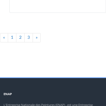
«
1
2
3
»
ENAP
L'Entreprise Nationale des Peintures (ENAP) , est une Entreprise